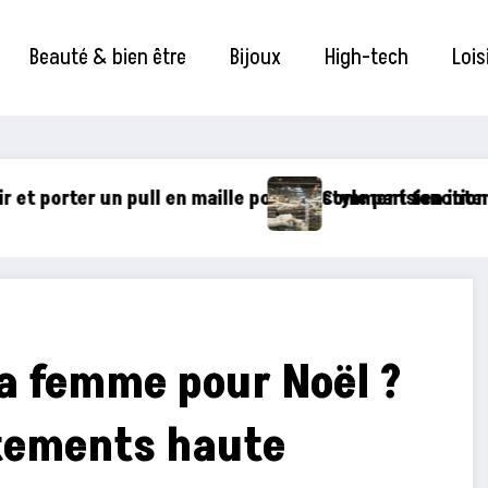
Beauté & bien être
Bijoux
High-tech
Lois
risien intemporel
fonctionne le recyclage des matelas pour une literie d
Écran AMOLED
sa femme pour Noël ?
êtements haute