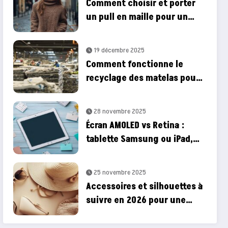
Comment choisir et porter
un pull en maille pour un
style parisien intemporel
19 décembre 2025
Comment fonctionne le
recyclage des matelas pour
une literie durable
28 novembre 2025
Écran AMOLED vs Retina :
tablette Samsung ou iPad,
quel est le meilleur rapport
qualité-prix ?
25 novembre 2025
Accessoires et silhouettes à
suivre en 2026 pour une
garde‑robe femme moderne