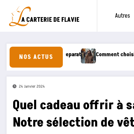
Aller
au
Autres
contenu
nt choisir et porter un pull en maille pour un style pa
Comment 
NOS ACTUS
24 Janvier 2024
Quel cadeau offrir à 
Notre sélection de v